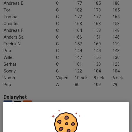
Andreas E
C
177
185
180
Tor
C
182
173
165
Tompa
C
172
177
164
Christer
C
168
168
158
Andreas F
C
164
158
148
Anders Sa
C
166
151
146
Fredrik N
C
157
160
119
Peo
C
144
144
148
Wille
C
147
156
130
Serhat
C
161
130
123
Sonny
C
122
104
104
Namn
Vapen
10 sek
8 sek
6 sek
Peo
A
80
109
79
Dela nyhet
Tidigare nyheter