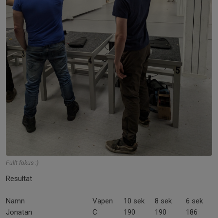
Fullt fokus :)
Resultat
Namn
Vapen
10 sek
8 sek
6 sek
Jonatan
C
190
190
186