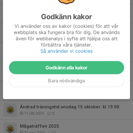
Sommaruppehåll 2026
Godkänn kakor
28 jun, 22:05
0
Vi använder oss av kakor (cookies) för att vår
Träningskvällarna flyttar ut
webbplats ska fungera bra för dig. De används
17 maj, 15:01
0
även för webbanalys i syfte att hjälpa oss att
förbättra våra tjänster.
Resultat klubbtävling Fält 260128
Så använder vi cookies
29 jan, 10:46
0
Godkänn alla kakor
Resultat klubbtävling Fält 251126
27 nov 2025
0
Bara nödvändiga
Resultat klubbtävling Fält 251029
29 okt 2025
0
Ändrad träningstid onsdag 15 oktober: kl 19.00
11 okt 2025
0
Mågaträffen 2025
22 sep 2025
0